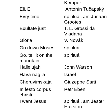
Kemper
Eli, Eli
Antonín Tučapský
Evry time
spirituál, arr. Juriaan
Grootes
Exultate justi
T. L. Grossi da
Viadana
Gloria
V. Novák
Go down Moses
spirituál
Go, tell it on the
spirituál
mountain
Hallelujah
John Watson
Hava nagila
Israel
Cheruvimskaja
Giuzeppe Sarti
In festo corpus
Petr Eben
christi
I want Jesus
spirituál, arr. Jester
Hairston