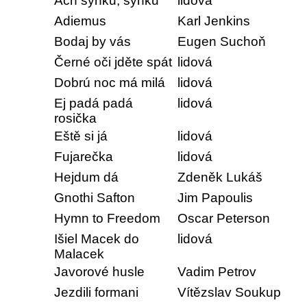
Ach synku, synku
lidová
Adiemus
Karl Jenkins
Bodaj by vás
Eugen Suchoň
Černé oči jděte spát
lidová
Dobrú noc má milá
lidová
Ej padá padá
lidová
rosička
Eště si já
lidová
Fujarečka
lidová
Hejdum dá
Zdeněk Lukáš
Gnothi Safton
Jim Papoulis
Hymn to Freedom
Oscar Peterson
Išiel Macek do
lidová
Malacek
Javorové husle
Vadim Petrov
Jezdili formani
Vítězslav Soukup