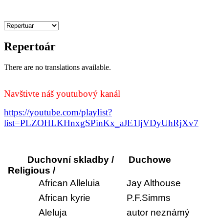
Repertoár
There are no translations available.
Navštivte náš youtubový kanál
https://youtube.com/playlist?
list=PLZOHLKHnxgSPinKx_aJE1ljVDyUhRjXv7
Duchovní skladby /
Duchowe
Religious /
African Alleluia
Jay Althouse
African kyrie
P.F.Simms
Aleluja
autor neznámý