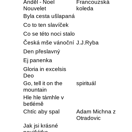
Anděl - Noel
Francouzská
Nouvelet
koleda
Byla cesta ušlapaná
Co to ten slavíček
Co se této noci stalo
Česká mše vánoční
J.J.Ryba
Den přeslavný
Ej panenka
Gloria in excelsis
Deo
Go, tell it on the
spirituál
mountain
Hle hle támhle v
betlémě
Chtíc aby spal
Adam Michna z
Otradovic
Jak jsi krásné