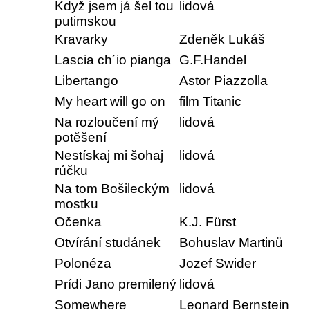
Když jsem já šel tou
lidová
putimskou
Kravarky
Zdeněk Lukáš
Lascia ch´io pianga
G.F.Handel
Libertango
Astor Piazzolla
My heart will go on
film Titanic
Na rozloučení mý
lidová
potěšení
Nestískaj mi šohaj
lidová
rúčku
Na tom Bošileckým
lidová
mostku
Očenka
K.J. Fürst
Otvírání studánek
Bohuslav Martinů
Polonéza
Jozef Swider
Prídi Jano premilený
lidová
Somewhere
Leonard Bernstein