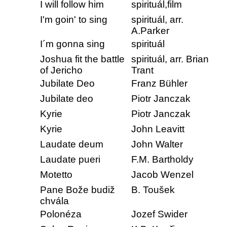
I will follow him
spirituál,film
I'm goin' to sing
spirituál, arr.
A.Parker
I´m gonna sing
spirituál
Joshua fit the battle
spirituál, arr. Brian
of Jericho
Trant
Jubilate Deo
Franz Bühler
Jubilate deo
Piotr Janczak
Kyrie
Piotr Janczak
Kyrie
John Leavitt
Laudate deum
John Walter
Laudate pueri
F.M. Bartholdy
Motetto
Jacob Wenzel
Pane Bože budiž
B. Toušek
chvála
Polonéza
Jozef Swider