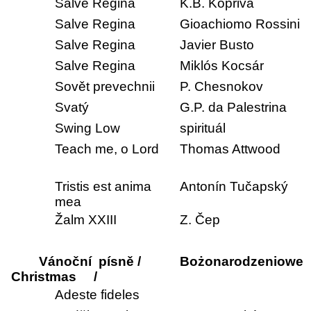
Salve Regina
K.B. Kopřiva
Salve Regina
Gioachiomo Rossini
Salve Regina
Javier Busto
Salve Regina
Miklós Kocsár
Sovět prevechnii
P. Chesnokov
Svatý
G.P. da Palestrina
Swing Low
spirituál
Teach me, o Lord
Thomas Attwood
Tristis est anima
Antonín Tučapský
mea
Žalm XXIII
Z. Čep
Vánoční písně /
Bożonarodzeniowe
Christmas /
Adeste fideles