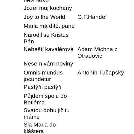
neviňátko
Jozef muj kochany
Joy to the World
G.F.Handel
Maria má dítě, pane
Narodil se Kristus
Pán
Nebeští kavalérové
Adam Michna z
Otradovic
Nesem vám noviny
Omnis mundus
Antonín Tučapský
jocundetur
Pastýři, pastýři
Půjdem spolu do
Betléma
Svatou dobu již tu
máme
Šla Maria do
kláštera