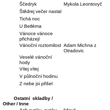
Ščedryk
Mykola Leontovyč
Štědrej večer nastal
Tichá noc
U Betléma
Vánoce vánoce
přicházejí
Vánoční roztomilost
Adam Michna z
Otradovic
Veselé vánoční
hody
Vítej vítej
V půlnoční hodinu
Z nebe jsi přišel
Ostatní skladby /
Other / Inne